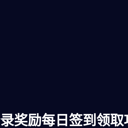
登录奖励每日签到领取