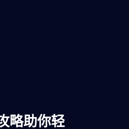
攻略助你轻