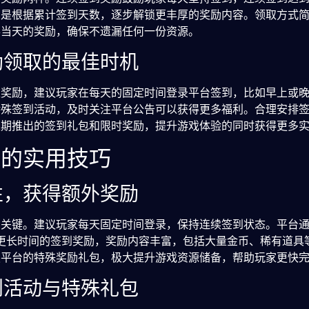
则是根据累计签到天数，逐步解锁更丰厚的奖励内容。领取方式
得当天的奖励，确保不遗漏任何一份资源。
励领取的最佳时机
取奖励，建议玩家在每天的固定时间登录平台签到，比如早上或
特殊签到活动，及时关注平台公告可以获得更多福利。合理安排
定期推出的签到礼包和限时奖励，提升游戏体验的同时获得更多
励的实用技巧
性，获得额外奖励
的关键。建议玩家每天固定时间登录，保持连续签到状态。平台
至更长时间的签到奖励，奖励内容丰富，包括大量金币、稀有道具
锁平台的特殊奖励礼包，极大提升游戏资源储备，帮助玩家更快
到活动与特殊礼包